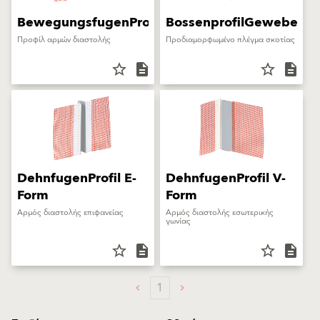
BewegungsfugenProfil
BossenprofilGewebe
Προφίλ αρμών διαστολής
Προδιαμορφωμένο πλέγμα σκοτίας
star_border
description
star_border
description
DehnfugenProfil E-
DehnfugenProfil V-
Form
Form
Αρμός διαστολής επιφανείας
Αρμός διαστολής εσωτερικής
γωνίας
star_border
description
star_border
description
1