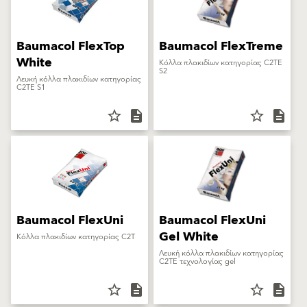
Baumacol FlexTop
Baumacol FlexTreme
White
Κόλλα πλακιδίων κατηγορίας C2TE
S2
Λευκή κόλλα πλακιδίων κατηγορίας
C2TE S1
star_border
description
star_border
description
Baumacol FlexUni
Baumacol FlexUni
Gel White
Κόλλα πλακιδίων κατηγορίας C2T
Λευκή κόλλα πλακιδίων κατηγορίας
C2TE τεχνολογίας gel
star_border
description
star_border
description