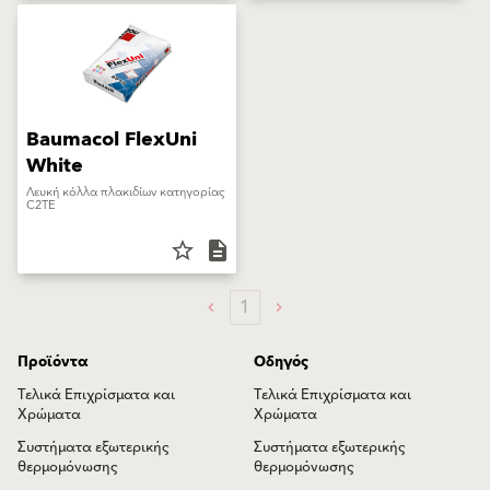
Baumacol FlexUni
White
Λευκή κόλλα πλακιδίων κατηγορίας
C2TE
star_border
description
1
Προϊόντα
Οδηγός
Τελικά Επιχρίσματα και
Τελικά Επιχρίσματα και
Χρώματα
Χρώματα
Συστήματα εξωτερικής
Συστήματα εξωτερικής
θερμομόνωσης
θερμομόνωσης