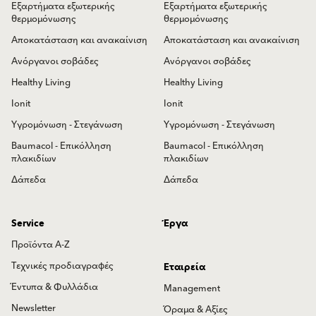
Εξαρτήματα εξωτερικής
Εξαρτήματα εξωτερικής
θερμομόνωσης
θερμομόνωσης
Αποκατάσταση και ανακαίνιση
Αποκατάσταση και ανακαίνιση
Ανόργανοι σοβάδες
Ανόργανοι σοβάδες
Healthy Living
Healthy Living
Ionit
Ionit
Υγρομόνωση - Στεγάνωση
Υγρομόνωση - Στεγάνωση
Baumacol - Επικόλληση
Baumacol - Επικόλληση
πλακιδίων
πλακιδίων
Δάπεδα
Δάπεδα
Service
Έργα
Προϊόντα Α-Ζ
Τεχνικές προδιαγραφές
Εταιρεία
Έντυπα & Φυλλάδια
Management
Newsletter
Όραμα & Αξίες