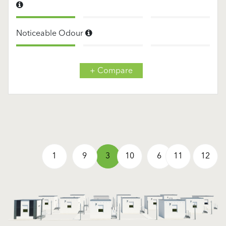
Noticeable Odour
+ Compare
1
9
3
10
6
11
12