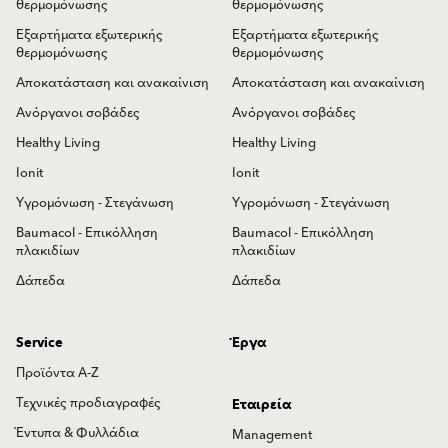
θερμομόνωσης
θερμομόνωσης
Εξαρτήματα εξωτερικής
Εξαρτήματα εξωτερικής
θερμομόνωσης
θερμομόνωσης
Αποκατάσταση και ανακαίνιση
Αποκατάσταση και ανακαίνιση
Ανόργανοι σοβάδες
Ανόργανοι σοβάδες
Healthy Living
Healthy Living
Ionit
Ionit
Υγρομόνωση - Στεγάνωση
Υγρομόνωση - Στεγάνωση
Baumacol - Επικόλληση
Baumacol - Επικόλληση
πλακιδίων
πλακιδίων
Δάπεδα
Δάπεδα
Service
Έργα
Προϊόντα Α-Ζ
Τεχνικές προδιαγραφές
Εταιρεία
Έντυπα & Φυλλάδια
Management