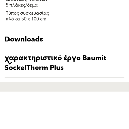
5 πλάκες/δέμα
Τύπος συσκευασίας
πλάκα 50 x 100 cm
Downloads
χαρακτηριστικό έργο Baumit
SockelTherm Plus
Προϊόντα
Οδηγός
Τελικά Επιχρίσματα και
Τελικά Επιχρίσματα και
Χρώματα
Χρώματα
Συστήματα εξωτερικής
Συστήματα εξωτερικής
θερμομόνωσης
θερμομόνωσης