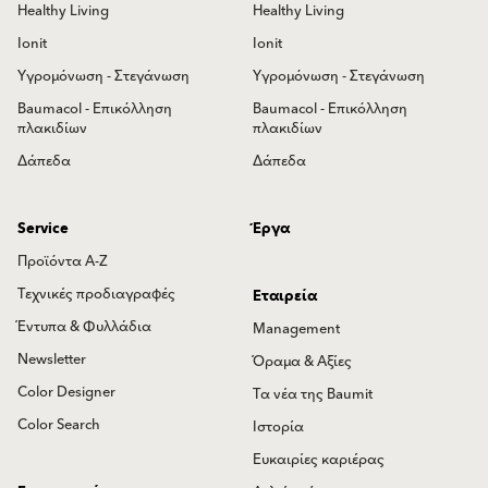
Healthy Living
Healthy Living
Ionit
Ionit
Υγρομόνωση - Στεγάνωση
Υγρομόνωση - Στεγάνωση
Baumacol - Επικόλληση
Baumacol - Επικόλληση
πλακιδίων
πλακιδίων
Δάπεδα
Δάπεδα
Service
Έργα
Προϊόντα Α-Ζ
Τεχνικές προδιαγραφές
Εταιρεία
Έντυπα & Φυλλάδια
Management
Newsletter
Όραμα & Αξίες
Color Designer
Τα νέα της Baumit
Color Search
Ιστορία
Ευκαιρίες καριέρας