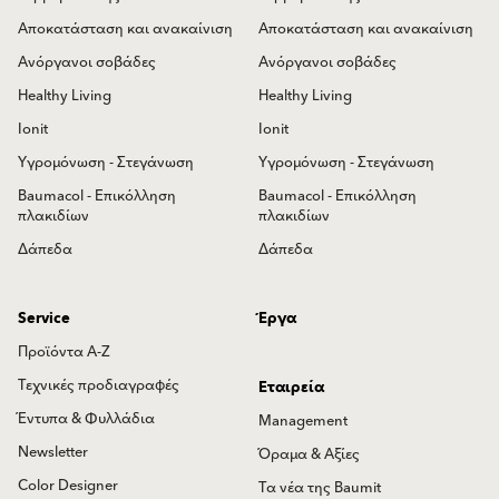
Αποκατάσταση και ανακαίνιση
Αποκατάσταση και ανακαίνιση
Ανόργανοι σοβάδες
Ανόργανοι σοβάδες
Healthy Living
Healthy Living
Ionit
Ionit
Υγρομόνωση - Στεγάνωση
Υγρομόνωση - Στεγάνωση
Baumacol - Επικόλληση
Baumacol - Επικόλληση
πλακιδίων
πλακιδίων
Δάπεδα
Δάπεδα
Service
Έργα
Προϊόντα Α-Ζ
Τεχνικές προδιαγραφές
Εταιρεία
Έντυπα & Φυλλάδια
Management
Newsletter
Όραμα & Αξίες
Color Designer
Τα νέα της Baumit