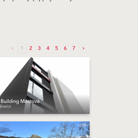
1
2
3
4
5
6
7
 Building Mostová
βακία