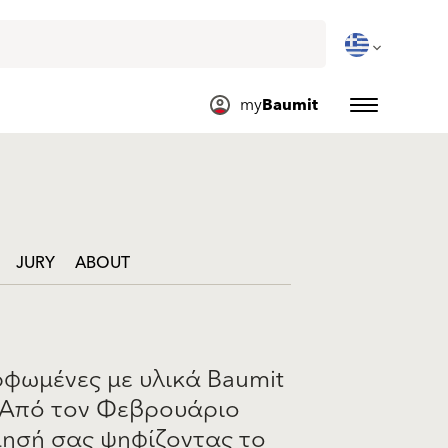
my
Baumit
JURY
ABOUT
φωμένες με υλικά Baumit
. Από τον Φεβρουάριο
μησή σας ψηφίζοντας τo