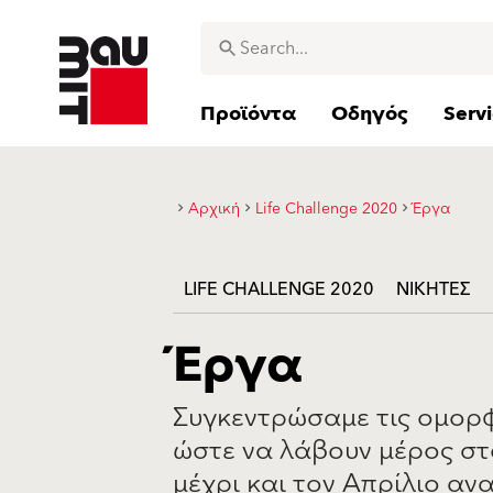
Προϊόντα
Οδηγός
Serv
Αρχική
Life Challenge 2020
Έργα
LIFE CHALLENGE 2020
ΝΙΚΗΤΕΣ
Έργα
Συγκεντρώσαμε τις ομορφ
ώστε να λάβουν μέρος στ
μέχρι και τον Απρίλιο α