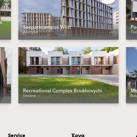
m
Seeparkcampus West
Po
Αυστρία
Τσε
Recreational Complex Briukhovychi
Me
Ukraine
Βου
Service
Έργα