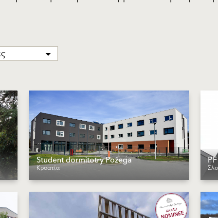
ες
Student dormitotry Požega
PF
Κροατία
Σλο