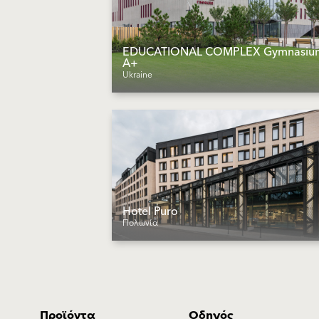
EDUCATIONAL COMPLEX Gymnasiu
A+
Ukraine
Hotel Puro
Πολωνία
Προϊόντα
Οδηγός