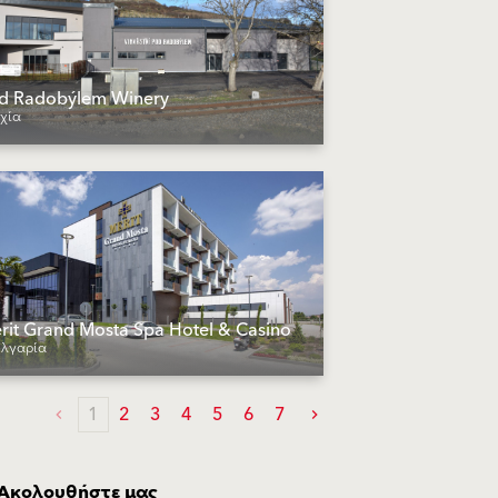
d Radobýlem Winery
χία
rit Grand Mosta Spa Hotel & Casino
λγαρία
1
2
3
4
5
6
7
Ακολουθήστε μας