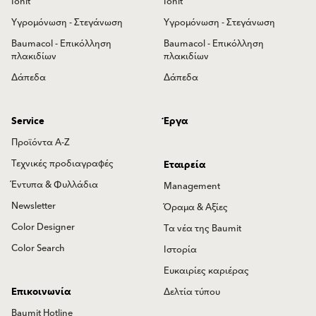
Ionit
Ionit
Υγρομόνωση - Στεγάνωση
Υγρομόνωση - Στεγάνωση
Baumacol - Επικόλληση
Baumacol - Επικόλληση
πλακιδίων
πλακιδίων
Δάπεδα
Δάπεδα
Service
Έργα
Προϊόντα Α-Ζ
Τεχνικές προδιαγραφές
Εταιρεία
Έντυπα & Φυλλάδια
Management
Newsletter
Όραμα & Αξίες
Color Designer
Τα νέα της Baumit
Color Search
Ιστορία
Ευκαιρίες καριέρας
Επικοινωνία
Δελτία τύπου
Baumit Hotline