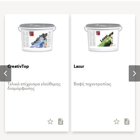
CreativTop
Lasur
Τελικό επίχρισμα ελεύθερης
Βαφή τεχνοτροπίας
διαμόρφωσης
star_border
description
star_border
description