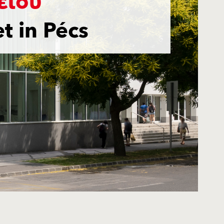
είου
t in Pécs