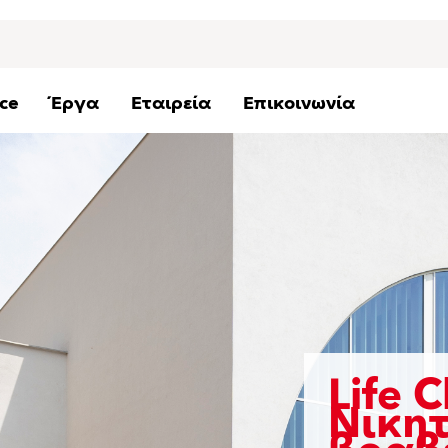
ice
Έργα
Εταιρεία
Επικοινωνία
Life 
Νικη